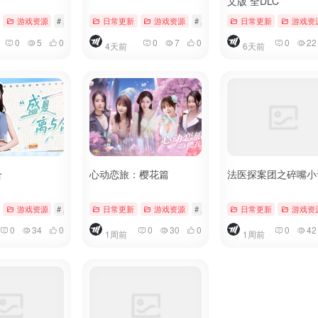
文版 全DLC
游戏资源
# 真人互动影游
日常更新
游戏资源
# 真人互动影游
日常更新
游戏资
0
5
0
0
7
0
0
22
4天前
6天前
合
心动恋旅：樱花篇
法医探案团之碎嘴小
游戏资源
# 真人互动影游
日常更新
游戏资源
# 真人互动影游
日常更新
游戏资
0
34
0
0
30
0
0
42
1周前
1周前