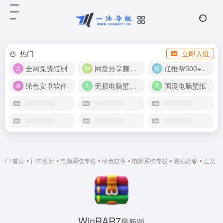
热门
立即入驻
全网免费短剧
网盘分享赚奖金！
任推帮500+推广项目！
绿色安卓软件
无损电脑壁纸合集
国漫电脑壁纸
首页
•
日常更新
•
电脑系统专栏
•
绿色软件
•
电脑系统专栏
•
装机必备
•
正文
WinRAR7
最新版