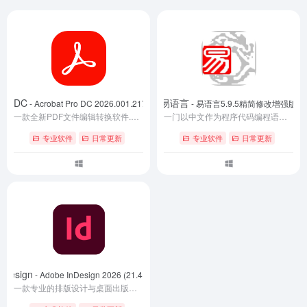
Pro DC
易语言
- Acrobat Pro DC 2026.001.21745中文直装版
- 易语言5.9.5精简修改增强版
一款全新PDF文件编辑转换软件.Acrobat Pro DC中文版配有直观触控式界面及强大的新功能,能将任何纸质文件转换为可编辑的文件,用于传输,签署和分享.新工具中心能更简单迅速的访问常使用的工具.
一门以中文作为程序代码编程语言，其以“易”著称，创始人为吴涛。易语言早期版本的名字为E语言。其最早的版本的发布可追溯至2000年9月11日。创造易语言的初衷是进行用中文来编写程序的实践，方便中国人以中国人的思维编写程序，并不用再去学习西方思维。易语言的诞生极大的降低了编程的门槛和学习的难度。从2000年以来，易语言已经发展到一定的规模，功能上、用户数量上都十分可观。
专业软件
日常更新
专业软件
日常更新
nDesign
- Adobe InDesign 2026 (21.4.1.004)特别版
一款专业的排版设计与桌面出版软件，集智能排版、多页文档管理、交互式出版与高效渲染于一体。软件支持 AI 辅助设计、灵活的 Flex 布局以及 GPU 加速，可广泛应用于杂志、画册、书籍、宣传册等印刷品制作，也适用于 EPUB、交互式 PDF 等数字出版项目，帮助设计师高效完成复杂版面设计与出版流程。本站提供 Adobe InDesign 2026 中文版下载，安装便捷，适合平面设计、出版编辑及视觉排版相关用户使用。