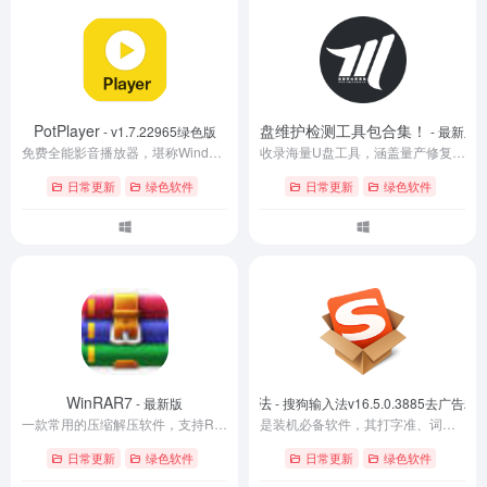
PotPlayer
U盘维护检测工具包合集！
- v1.7.22965绿色版
- 最新版
免费全能影音播放器，堪称Windows平台最强本地视频播放器。PotPlayer播放器，拥有强劲播放引擎加速，支持DXVA, CUDA, QuickSync，多媒体播放器支持蓝光3D，内置强大的解码器及滤镜/分离器，支持自定义添加解码器，对字幕的支持非常优秀，能够兼容特效字幕及在线搜索字幕实时翻译。
收录海量U盘工具，涵盖量产修复、格式化、检测、加密、清理、启动盘制作等常用功能。 支持快速解决大部分U盘故障问题，适用于维修、装机及数据维护场景。 兼容 Win7~Win11 系统，部分工具需在 Win7 环境下运行。
日常更新
绿色软件
日常更新
绿色软件
WinRAR7
搜狗输入法
- 最新版
- 搜狗输入法v16.5.0.3885去广告
一款常用的压缩解压软件，支持RAR、ZIP、7Z等多种格式，适用于文件打包、分卷压缩、加密压缩与解压修复等场景。本文提供WinRAR 7.22官方下载安装教程、正版授权购买说明、32/64位版本选择建议及常见问题解决方法，帮助你安全稳定地完成安装与使用。
是装机必备软件，其打字准、词库全、功能强大、使得输入更高效。搜狗输入法PC版去除广告文件精简优化后的用着还不错，至少比官方版用着安心些。
日常更新
绿色软件
日常更新
绿色软件