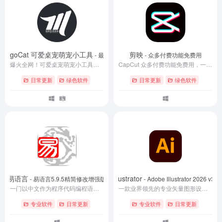
BongoCat 可爱桌宠萌宠小工具
剪映
- 最新版
- 众多付费功能免费用
爆火全网！可爱桌宠萌宠小工具来啦，附带超全皮肤，开源免费 Windows/Mac系统可用 BongoCat
CapCut 众多付费功能免费用，一键字幕识别 / 滤镜素材 / AI智能功能自由了 CapCut
日常更新
绿色软件
日常更新
绿色软件
易语言
Adobe Illustrator
- 易语言5.9.5精简修改增强版
- Adobe Illustrator 2026 v30.
一门以中文作为程序代码编程语言，其以“易”著称，创始人为吴涛。易语言早期版本的名字为E语言。其最早的版本的发布可追溯至2000年9月11日。创造易语言的初衷是进行用中文来编写程序的实践，方便中国人以中国人的思维编写程序，并不用再去学习西方思维。易语言的诞生极大的降低了编程的门槛和学习的难度。从2000年以来，易语言已经发展到一定的规模，功能上、用户数量上都十分可观。
一款业界领先的专业矢量图形设计软件及矢量绘图工具。自上市以来，它已成为创意工作者的首选，凭借其强大的功能和稳定的性能，广泛应用于广告设计、印刷出版、海报书籍排版、专业插画绘制、PDF设计以及WEB页面制作等多个设计领域
专业软件
日常更新
专业软件
日常更新