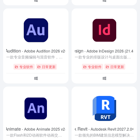
e Audition
Adobe InDesign
- Adobe Audition 2026 v26.3.0.079
- Adobe InDesign 2026 (21.4.
一款专业音频编辑与混音软件，集成了完整的音频录制、剪辑、混音、降噪及修复工具集，可满足从录制到母带处理的各类音频工作需求。该版本已完成授权激活，安装后即可使用全部功能。
一款专业的排版设计与桌面出版软件，集智能排版、多页文档管理、交互式出版与高效渲染于一体。软件支持 AI 辅助设计、灵活的 Flex 布局以及 GPU 加速，可广泛应用于杂志、画册、书籍、宣传册等印刷品制作，也适用于 EPUB、交互式 PDF 等数字出版项目，帮助设计师高效完成复杂版面设计与出版流程。本站提供 Adobe InDesign 2026 中文版下载，安装便捷，适合平面设计、出版编辑及视觉排版相关用户使用。
专业软件
日常更新
专业软件
日常更新
e Animate
Autodesk Revit
- Adobe Animate 2025 v24.0.11.04
- Autodesk Revit 2027.2.
一款Flash和2D动画软件动画交互设计的绘图软件.Adobe Animate 2025中文破解版加入HTML5创作工具,为网页开发者提供适应最新网页的图片,动画,音视频等素材文件支持.Animate中文版支持HTML5Canvas,WebGL,并且能通过可扩展架构支持SVG在内任何动画格式
一款领先的BIM建筑信息模型解决方案，内置欧特克AI助手与加速图形引擎，带来更流畅的建模体验；新版支持实时剖面框、Forma云协同平台、规则驱动编号和碳排放分析，契合大型项目协作与绿色设计需求；本站提供Revit 2027下载、官方最新版以及永久激活版，全部一键免激活，安装即享终身使用权限；让专业设计团队立刻拥抱最新版Revit，提升成果交付效率与决策质量。