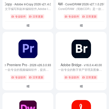
 InCopy
CorelDRAW
- Adobe InCopy 2026 v21.4.0.074特别版
- CorelDRAW 2026 v27.1.0.2
文字编写和副本编辑软件,Adobe InCopy中文破解版主要与InDesign协同使用,增强设计与编辑之间的协作.设计者使用InDesign把版面排好后,输出给InCopy文档供文字编辑使用,可以随意修改文稿,随后把文档再寄给排版者,文字自动更新,版面丝毫没变,因为文字编辑没有修改版面的权限.
CorelDRAW（简称CDR）是一款专业的图形设计软件。该软件是加拿大Corel公司开发的一款功能强大的专业平面设计软件、矢量设计软件、矢量绘图软件。这款矢量图形制作工具软件广泛应用于商标设计、标志制作、封面设计、CIS设计、产品包装造型设计、模型绘制、插图描画、时装/服饰设计、印刷制版、排版及分色输出等诸多领域。经历二十多年的发展与蜕变，CorelDRAW系列已经发布了26个版本，其被广泛应用足以说明，其用户涵盖图形设计、平面设计、图文设计、广告设计、商业设计和美术设计等多个领域行业。
专业软件
日常更新
专业软件
日常更新
obe Premiere Pro
Adobe Bridge
- 2026 v26.3.0.93高级版
- v16.0.4.40.00
一款专业的视频编辑软件，提供从采集、剪辑、调色、音频处理到字幕添加与成品输出的一整套工作流程。该版本已进行授权处理，可供用户完整安装并长期使用。
一款专业的数字资产管理及图像管理软件。作为Adobe系列产品中的重要组成部分，Bridge 2026 高级版能够帮助设计师、摄影师及创意专业人士高效管理、浏览和编辑各类图像与创意资源。
专业软件
日常更新
专业软件
日常更新