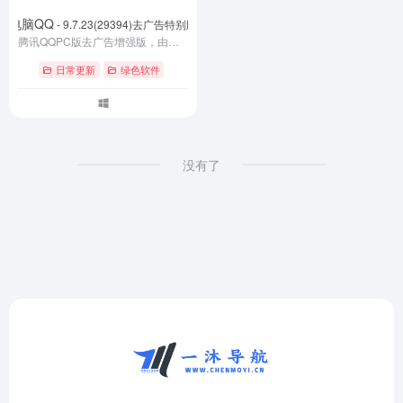
电脑QQ
- 9.7.23(29394)去广告特别版
腾讯QQPC版去广告增强版，由@Dreamcast专注修改组装而成，集网上修改补丁及参考各种修改特点，集成VC++运行库，可选NtrQQ辅助增强插件，可选QQ本地VIP会员，可选美化托盘图标风格，可选美化声音风格，可选去QQ秀/去搜索框，可选去右下角弹窗，可选消息防撤回、可选去群聊播放送礼物动画等。
日常更新
绿色软件
没有了