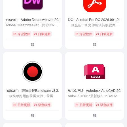
amweaver
Acrobat Pro DC
- Adobe Dreamweaver 2021 v21.8.1.15907
- Acrobat Pro DC 2026.001.2
Adobe Dreamweaver（简称DW）专业网页设计软件，集网页制作和管理网站于一身的网页代码编辑器。利用支持 HTML、CSS、JavaScript 等内容的 Web 设计软件，网页前端设计师可以快速制作并发布网页，制作适用于各种浏览器或设备的网站，借助简化的智能编码引擎，轻松地创建、编码和管理动态网站。
一款全新PDF文件编辑转换软件.Acrobat Pro DC中文版配有直观触控式界面及强大的新功能,能将任何纸质文件转换为可编辑的文件,用于传输,签署和分享.新工具中心能更简单迅速的访问常使用的工具.
专业软件
日常更新
专业软件
日常更新
andicam
Autodesk AutoCAD
- 班迪录屏Bandicam v8.3.1.2537便携版
- Autodesk AutoCAD 2027
一款简单好用的录屏大师，录屏幕，录游戏，录视频的功能强大的屏幕录像软件。这是个由韩国开发的高清视频录制工具，录制的视频文件体积小，视频画质高清，支持H.264视频编码，高压缩率可录制超过3840×2160分辨率的超高清画质视频（4K极清），录制视频的同时还能添加水印到视频，录制后可以编辑视频也可以截图。
AutoCAD2027最新版AutoCAD2027简体中文版.三维机械设计软件Autodesk AutoCAD2027中文破解版是欧特克全球著名的专业计算机辅助设计软件,Autodesk AutoCAD2027破解版用于二维绘图,详细绘制,设计文档和基本三维设计,广泛应用于机械设计,工程制图,土木建筑,装饰装潢,服装加工等多个行业领域.借助AutoCAD绘图程序软件可以准确地和客户共享设计数据,体验本地DWG格式所带来的强大优势.DWG格式是业界使用最广泛的设计数据格式之一,支持演示的图形,渲染工具和绘图及三维打印功能,让您的设计将会更加出色.
日常更新
绿色软件
日常更新
绿色软件