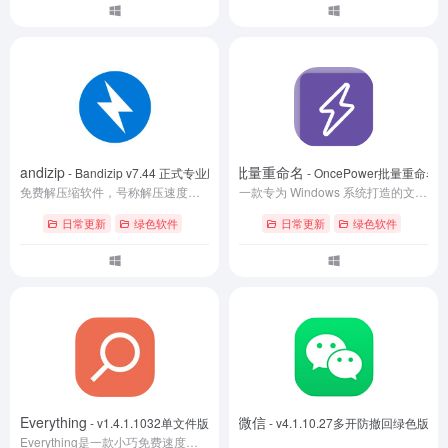
Bandizip
OncePower批量重命名
- Bandizip v7.44 正式专业版
- OncePower批量重命名v
免费解压缩软件，号称解压速度最快的压缩和解压缩文件管理器。支持多核快速压缩、文件拖放，可创建带密码和多卷的压缩包，可提取包括RAR/RAR5/7Z/ZIP在内30多种格式，支持WinZip、7-Zip 和 WinRAR 及其它压缩格式，付费授权后支持密码管理器、修复压缩包、密码恢复、预览压缩包内图片。
一款专为 Windows 系统打造的文件批量处理工具，核心功能为智能化的文件与文件夹重命名。它同时集成了一键清理空文件夹、批量移动文件等实用附加功能。工具设计贴心，用户无需掌握复杂的正则表达式，即可通过直观操作完成高级的匹配与重命名任务。
日常更新
绿色软件
日常更新
绿色软件
Everything
微信
- v1.4.1.1032单文件版
- v4.1.10.27多开防撤回绿色版
Everything是一款小巧免费速度最快的文件搜索工具，其速度之快令人震惊，百G硬盘几十万个文件，可以在几秒钟之内完成NTFS索引；文件名称搜索瞬间呈现结果，关键词高亮。索引数据库，实时重建变化，轻松分享文件索引，支持文件名称通配符、正则表达式刷选，可以通过HTTP或FTP服务器搜索结果。