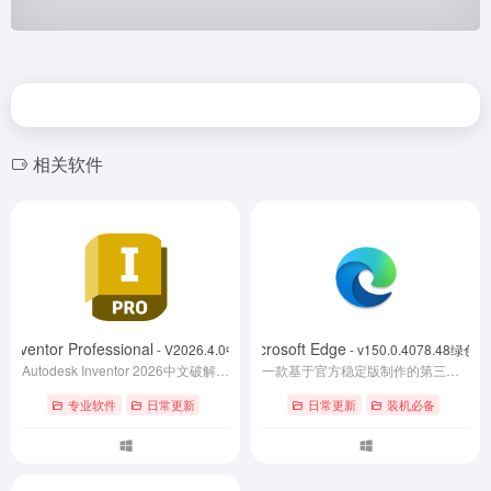
相关软件
Inventor Professional
Microsoft Edge
- V2026.4.0中文版
- v150.0.4078.48绿色版
Autodesk Inventor 2026中文破解版是一款机械设计和工程制图的三维CAD软件,欧特克产品设计和工程制图软件Autodesk Inventor 2026中文版用于产品设计,三维动画渲染和仿真,提供专业级三维机械设计,文档编制和产品仿真工具.Inventor2026中文破解版结合了参数化,自由形状和基于规则的设计功能,提高工作效率.
一款基于官方稳定版制作的第三方便携浏览器，主打免安装、解压即用和数据随身携带。该版本通过便携启动器将用户数据、配置文件等内容保存在程序目录中，可与系统已安装的 Edge 浏览器独立运行，互不干扰。 相比常规安装版，便携版精简了部分非必要组件，适合临时办公、U 盘随身使用、多环境浏览器配置管理等场景。无需安装、不写入系统注册表，下载后解压即可启动使用。
专业软件
日常更新
日常更新
装机必备