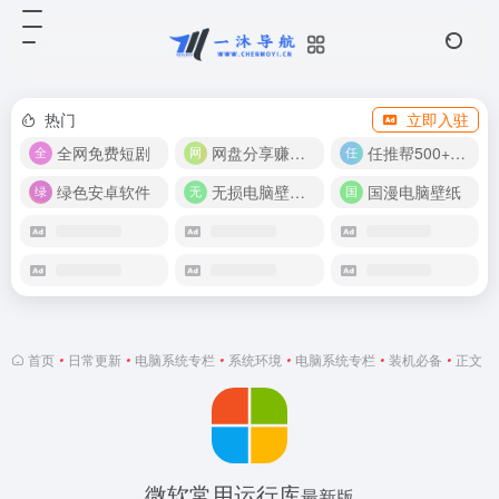
热门
立即入驻
全网免费短剧
网盘分享赚奖金！
任推帮500+推广项目！
绿色安卓软件
无损电脑壁纸合集
国漫电脑壁纸
首页
•
日常更新
•
电脑系统专栏
•
系统环境
•
电脑系统专栏
•
装机必备
•
正文
微软常用运行库
最新版