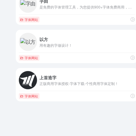
字由
是免费的字体管理工具，为您提供900+字体免费商用，支持在PS、AI、ID、XD、Figma、Sketch、CDR等设计软件中一键应用字体，提供AI识字、字体特效等实用功能，为您的设计提质加速，超百万设计师正在使用字由
字体网站
以方
用有趣的字做设计！
字体网站
上首造字
正版商用字体授权-字体下载-个性商用字体定制！
字体网站