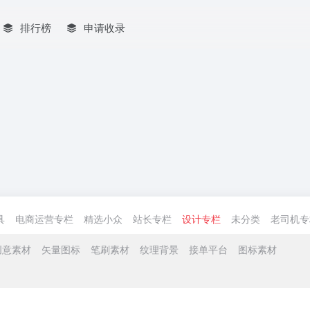
排行榜
申请收录
具
电商运营专栏
精选小众
站长专栏
设计专栏
未分类
老司机专
创意素材
矢量图标
笔刷素材
纹理背景
接单平台
图标素材