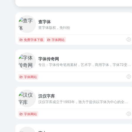
查字体
查字体版权，免纠纷
免费字体下载
字体网站
字体传奇网
专注：字体传奇笔画素材，艺术字，商用字体，字体72变，改字，免费字体，字体设计教程，字体辅导，字体标志品牌设计为主，他们为了设计不抛弃，不放弃，旨在共同提高大家的设计水平，为设计而坚持！
字体网站
汉仪字库
汉仪字库成立于1993年，致力于提供以字体为中心的全类别场景服务。目前共推出上千款中西文字体，并面向个人终端用户，开发多款明星手写字体。本站提供汉仪正版字体下载（非商业），字体专业知识、案例、行业动态等。
字体网站