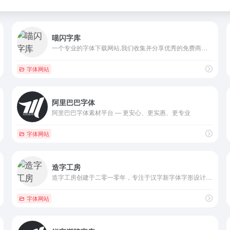
喵闪字库
一个专业的字体下载网站,我们收集并分享优秀的免费商用字体、免版权字体，提供所有字体的在线预览和免费字体下载服务。
字体网站
阿里巴巴字体
阿里巴巴字体素材平台 — 更安心、更实惠、更专业
字体网站
造字工房
造字工房创建于二零一零年，专注于汉字新字体字形设计与开发。整个设计团队成员由从事多年商业设计的平面设计师和专业字体设计师组成， 我们对汉字持有深厚的感情，多年来一直致力于汉字字体字形的设计、应用和研究。
字体网站