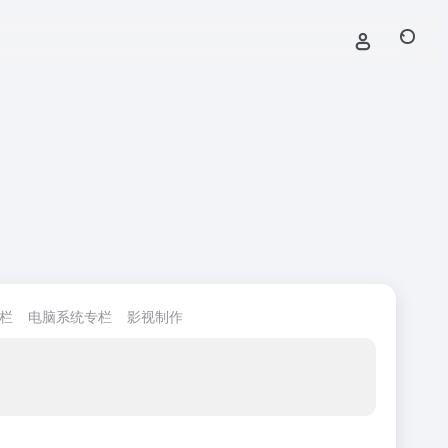
栏
电脑系统专栏
影视制作