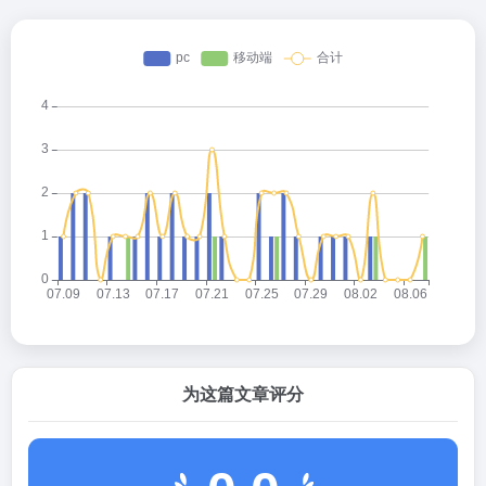
为这篇文章评分