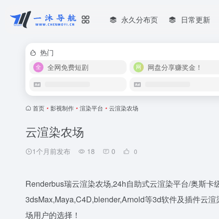
永久分布页
日常更新
热门
全网免费短剧
网盘分享赚奖金！
首页
•
影视制作
•
渲染平台
•
云渲染农场
云渲染农场
1个月前发布
18
0
0
Renderbus瑞云渲染农场,24h自助式云渲染平台/奥
3dsMax,Maya,C4D,blender,Arnold等3d软件
场用户的选择！