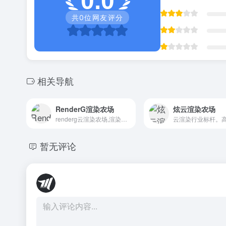
0.0
共
0
位网友评分
相关导航
RenderG渲染农场
炫云渲染农场
renderg云渲染农场,渲染客户端,效果图渲染,免费渲染,渲染集群,3dmax,max渲染,maya渲染,houdini渲染,在线渲染,c4d渲染,是国内领先的云渲染平台
暂无评论