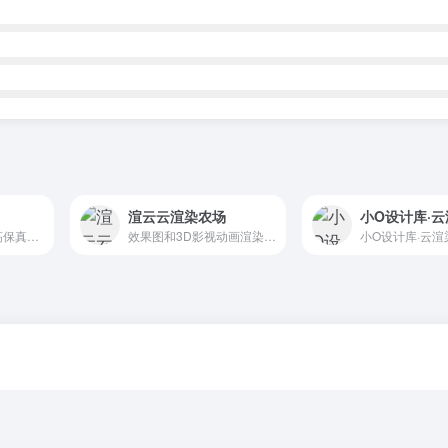
渲云云渲染农场
小O设计库·
云渲染行业标杆。高保真渲染，免费体验，价格低配置高，渲染速度快。CPU高配均32核以上，支持十台分布式渲染，单张图25元封顶。CPU特惠0.02元/GHZ*小时，半小时内仅需0.01元。金牌会员享九折优惠。
效果图和3D影视动画渲染平台_渲云官网