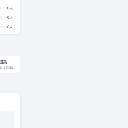
0
人
0
人
0
人
云渲染
小O设计库·云渲染提供3dmax极速云渲染+欧币结算+云端存储功能，5大核心优势满足建筑&amp;室内设计效果图渲染需求，欧模网账号可直接登录客户端，首单免费渲，会员渲染低至7折！