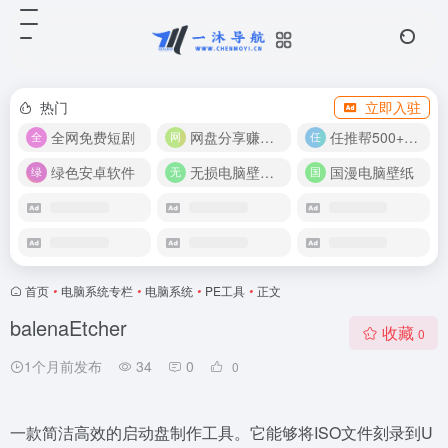
热门
立即入驻
全网免费短剧
网盘分享赚奖金！
任推帮500+推广项目！
绿色安卓软件
无损电脑壁纸合集
国漫电脑壁纸
首页
•
电脑系统专栏
•
电脑系统
•
PE工具
•
正文
balenaEtcher
收藏
0
1个月前发布
34
0
0
一款简洁高效的启动盘制作工具。它能够将ISO文件刻录到U