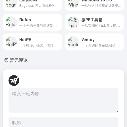
Edgeless-强大而优雅的半开源PE工具
一款强大且实用的U盘安装系统工具，只需要有Windows操作系统的iso镜像、CD或DVD，就能用u盘来安装Windows操作系统。
Rufus
微PE工具箱
一个开源免费的快速制作 U 盘系统启动盘和格式化 USB 的实用小工具，它可以快速把 ISO 格式的系统镜像文件快速制作成可引导的 USB 启动安装盘，支持 Windows 或 Linux 启动。Rufus 小巧玲珑，软件体积仅 7 百多 KB，然而麻雀虽小，它却五脏俱全。
一款实用的PE工具，能够极大地简化电脑系统的安装和维护过程。支持10PE和8PE系统，还支持安装到系统开机启动项、制作可启动U盘、移动硬盘、生成ISO镜像及Win11系统的安装。还集成了多种功能和工具，如格式化、磁盘分区、密码恢复等，体积小巧，性价比高。
HotPE
Ventoy
一个纯净、强大、优雅的开源Win11PE，集成了上网、声音、远程、下载、HotPE模块、Edgeless插件、MTP、RNDIS等多种实用功能，还支持U盘和本地启动，让您在没有硬盘的情况下也能启动计算机。
一个开源的多系统启动盘制作工具，支持多种系统镜像。
暂无评论