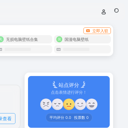
立即入驻
无损电脑壁纸合集
国漫电脑壁纸
站点评分
点击表情进行评分！
录查看
平均评分
0.0
投票数
0