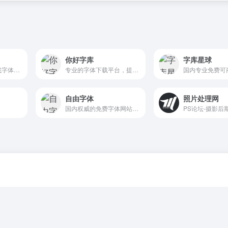
你好字库
字库星球
海量无版权字体，找字体只为你的作品更加出彩。免费下载！无广告无套路！高速下载！
专业的字体下载平台，提供免费可商用字体、高品质字体资源，涵盖手写、黑体、宋体等多种风格。所有字体均经过授权核对，支持个人及商业用途，助您安心使用，规避版权风险。找字体，就来你好字库！
自由字体
照片处理网
国内权威的免费字体网站，汇聚全网免费字体，提供可商用免费字体下载。所有免费字体的授权均经核对确认，个人及商用均可免费自由使用，有效规避字体版权风险。