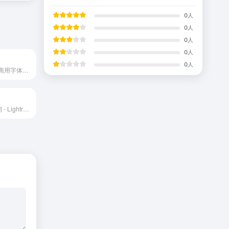
0
人
0
人
0
人
0
人
0
人
国内专业免费可商用字体平台，汇聚全网免费可商用字体，提供免费字体下载，所有字体授权经核对确认，个人及商用均可免费使用，有效规避字体版权风险。
PS论坛-摄影后期 - Lightroom摄影PhotoShop后期