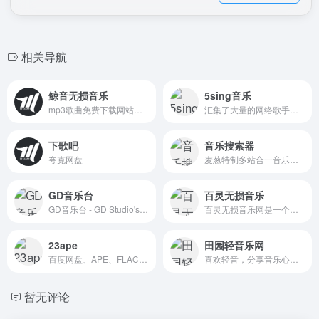
相关导航
鲸音无损音乐
5sing音乐
mp3歌曲免费下载网站，可以在线免费全网音乐免费下载,无损音乐下载。包含抖音歌曲、欧美歌曲、港台歌曲、车载DJ音乐、经典老歌等。曲库完整，每日更新，是一个音乐爱好者的资源分享的歌曲下载网站。
汇集了大量的网络歌手的原创音乐歌曲及翻唱歌曲，提供大量歌曲的伴奏以及歌词免费下载，将喜爱的音乐或者歌曲作为手机彩铃下载
下歌吧
音乐搜索器
夸克网盘
麦葱特制多站合一音乐搜索解决方案，可搜索试听网易云音乐、QQ音乐、酷狗音乐、酷我音乐、虾米音乐、百度音乐、一听音乐、咪咕音乐、荔枝FM、蜻蜓FM、喜马拉雅FM、全民K歌、5sing原创翻唱音乐。
GD音乐台
百灵无损音乐
GD音乐台 - GD Studio's Online Music Platform
百灵无损音乐网是一个无损音乐下载，无损音乐免费下载,mp3音乐免费音乐下载的网站,抖音热门音乐下载，为广大音乐爱好者和抖音创作者提供免费音乐素材交流分享的平台。
23ape
田园轻音乐网
百度网盘、APE、FLAC音乐下载，WAV无损音乐，精选各种汽车车载音乐，高品质无损音乐下载！百度盘分享互联网精品！
喜欢轻音，分享音乐心情、有声电台、民谣、轻音乐、纯音乐，只要大家喜欢就好！
暂无评论