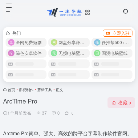
热门
立即入驻
全网免费短剧
网盘分享赚奖金！
任推帮500+推广项目！
绿色安卓软件
无损电脑壁纸合集
国漫电脑壁纸
首页
•
影视制作
•
剪辑工具
•
正文
ArcTime Pro
收藏
0
1个月前发布
37
0
0
Arctime Pro简单、强大、高效的跨平台字幕制作软件官网。