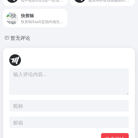
快剪辑
快剪辑SaaS是国内领先的视频剪辑软件,拥有强大的云端剪辑能力,支持在线去水印,录屏,录音,视频文字互转,添加字幕,拥有海量版权视频模板,音乐,特效,贴纸,适用于个人和中小企业定制,支持手机APP和电脑PC下载
暂无评论