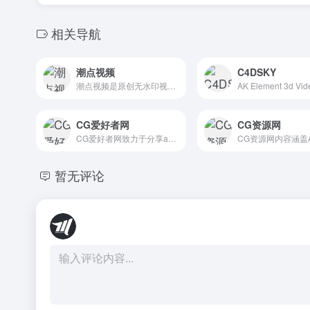
相关导航
潮点视频
C4DSKY
潮点视频是原创无水印视频素材交易平台，包含AE/PR视频模板、航拍/实拍视频素材等，是企业值得信赖的可商用视频素材网站。
CG爱好者网
CG资源网
CG爱好者网致力于分享ae模板，3D模型， AE素材等CG资源，另外也分享大量优质的CG作品！
暂无评论