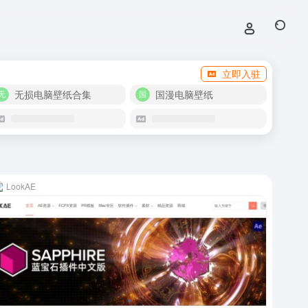
立即入驻
无损电脑壁纸合集
国漫电脑壁纸
LookAE