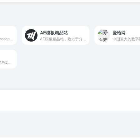
AE模板精品站
爱给网
AK Element 3d Videocopilot ,AEP ​cinema 4d AE C4D R20 教程 插件 中文字幕教程 汉化插件CG教程 CG素材-C4DSKY-书生-fcpx videohive 免费AE模板 Realflow
AE模板精品站，致力于分享众多模板，免费下载AE模板。
CG资源网内容涵盖AE模板,AE插件,AE教程,PR模板,FCPX插件,C4D插件,C4D教程,3D模型；分享Premiere,Photoshop,Realflow,Houdini,DaVinci Resolve,3Ds Max,Maya,Zbrush,Nuke等软件学习资源；后期VFX特效合成制作，包括实拍视频,背景素材视频,背景音乐素材；CG资源网不断汇聚更多优秀CG作品，供交流学习分享欣赏。