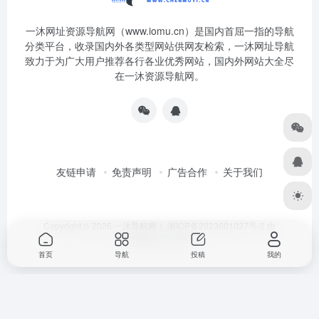
一沐网址资源导航网（www.iomu.cn）是国内首屈一指的导航
分类平台，收录国内外各类型网站供网友检索，一沐网址导航
致力于为广大用户推荐各行各业优秀网站，国内外网站大全尽
在一沐资源导航网。
友链申请
免责声明
广告合作
关于我们
Copyright © 2026
一沐导航网！
湘ICP备2023001037号-2
由
OneNav
强力驱动
首页
导航
投稿
我的