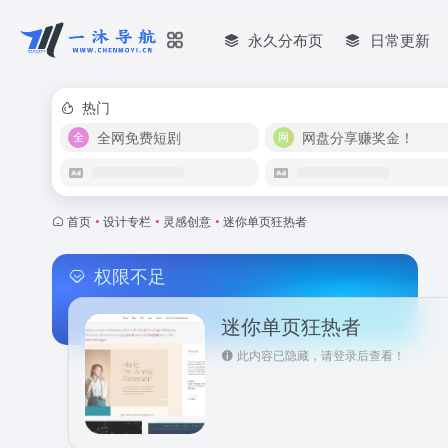
永久分布页
日常更新
热门
全网免费短剧
网盘分享赚奖金！
首页
•
设计专栏
•
灵感创意
•
迷你单页狂热者
权限不足
迷你单页狂热者
此内容已隐藏，请登录后查看！