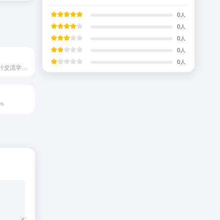
0
人
0
人
0
人
0
人
0
人
秀设计是艺术设计交流学习的互联网平台，内容涵盖设计资讯、设计大赛、设计作品、设计文章、素材下载等方面，集聚了最具潮流时尚、年轻活力的青年人群。
户