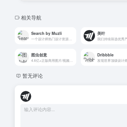
相关导航
Search by Muzli
美叶
一个设计师热门设计资源聚合网站,旨在帮助设计师汇集互联网中优秀设计作品
图虫创意
Dribbble
4.6亿+正版商用图片/视频/音频，官方授权、一次购买永久用，覆盖人物/风景/动物/美食/旅游/建筑/时尚等多类别，适用于设计/广告等场景；图虫网：800万+摄影师入驻的优质摄影社区，支持作品上传分享，提供图虫APP下载。
暂无评论