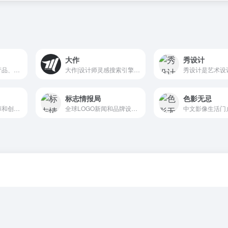
大作
秀设计
我们持续筛选优秀产品、创意作品与行业榜样，帮助设计师拓展审美，建立判断。
大作|设计师灵感搜索引擎_高清图片素材与免费版权图片-找灵感上大作
标志情报局
色影无忌
发现世界顶级设计师和创意人，Dribbble是寻找和展示创意作品的主要目的地，也是世界上最好的设计专业人士的家。
全球LOGO新闻和品牌设计趋势平台
中文影像生活门