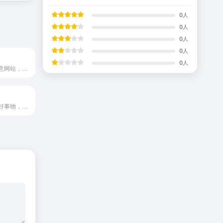
0
人
0
人
0
人
0
人
0
人
一个法国设计创意网站，提供有关艺术，设计和流行文化的创意资讯。FuBiz 成立于 2005 年，该网站每天都会更新互联网上最优秀的创意文章、创意文化、当代平面设计、文化、产品、音
采集你喜欢的美好事物，发现新知，启发设计灵感