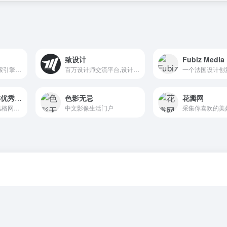
致设计
Fubiz Media
大作|设计师灵感搜索引擎_高清图片素材与免费版权图片-找灵感上大作
百万设计师交流平台,设计师聚集地!
MUUUUU – 日本优秀网站设计案例库
色影无忌
花瓣网
有许多优质的日式风格网页设计的案例，日本设计风格中的自成一派和许多细微的人性化交互设计非常值得借鉴。
中文影像生活门户