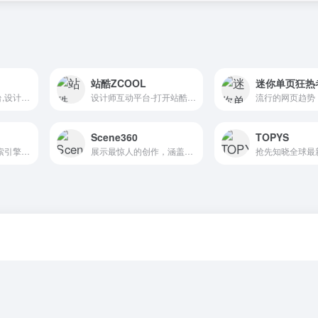
站酷ZCOOL
迷你单页狂热
百万设计师交流平台,设计师聚集地!
设计师互动平台-打开站酷,发现更好的设计!。站酷ZCOOL,中国设计师互动平台.深耕设计领域十八年,站酷聚集了1800万设计师、摄影师、插画师、艺术家、创意人,设计创意群体中具有较高的影响力与号召力.
Scene360
TOPYS
大作|设计师灵感搜索引擎_高清图片素材与免费版权图片-找灵感上大作
展示最惊人的创作，涵盖艺术、设计、摄影和视频