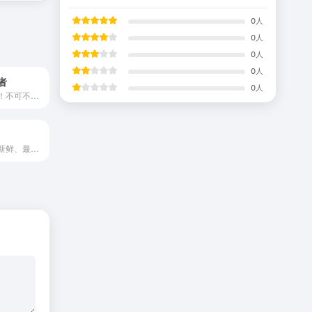
0
人
0
人
0
人
0
人
者
0
人
流行的网页趋势！不可不知的迷你站点大全
抢先知晓全球最新鲜、最棒的创意资讯，扩充你的灵感库。