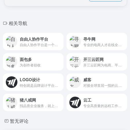
相关导航
自由人协作平台
寻牛网
自由人协作平台是一个全职远程工作对接平台，也是一个人才共享服务平台，为1100万自由职业者提供一站式服务。 自由人，只工作不上班，给生活加份快乐
专业的电商人才在线全职工作雇佣平台。寻牛网为雇主提供淘宝美工设计师招聘，淘宝客服招聘，电商运营等在线雇佣服务。实现淘宝美工，淘宝客服，电商运营的在线入职、线上管理、工资托管等移动办公功能，享用一站式的雇佣服务。
面包多
开三云匠网
为创作者创收
开三云匠网为电商、平面、UI美工设计师提供兼职派单服务，订单类型有详情页、主图、直播间背景、文化墙、画册折页、logo、UI、网页、App/小程序的电商、平面、UI类外包设计需求，海量的电商、平面、UI等美工订单等你来做，入驻直接派单。
LOGO设计
威客
特创易是品牌设计平台，为客户提供LOGO设计、VI设计、包装瓶贴、招牌门头、吉祥物等品牌创意设计服务，已为近2万个客户万完成了品牌设计，好评率达到99%。找设计服务就来特创易！
对接全球首屈一指的云端人才库。已完成25.6+百万份工作，涉及3100+项技能，免费发布工作，对比报价，马上雇佣顶级人才。
猪八戒网
云工
找品质企业服务，就上猪八戒网，提供品牌设计、营销策划、网站建设、知识产权、工商财税、数字资产交易等800+种品质服务；18年专业企业服务经验，300+线下服务网络，企业服务放心购，明码实价，不成功退款。
专业高质量的远程工作招聘与在线接单雇佣平台！汇聚技术开发、创意设计、运营推广、文案写作、音视频剪辑制作等120 + 互联网细分岗位的自由职业者，助力企业云端协同、按需用工，打造高效灵活的远程工作平台！
暂无评论