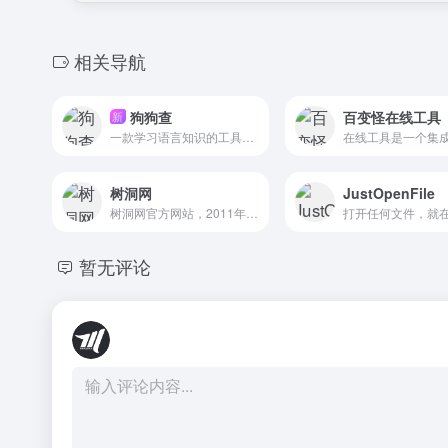
相关导航
狗狗查
百变怪在线工具
新
一款学习语言知识的工具网站。涵盖汉语字典、汉语词典、笔顺、成语、造句、近义词、反义词、古诗词、英语单词、英汉词典等丰富内容，希望对您有所帮助。
树洞网
JustOpenFile
树洞网官方网站，2011年建立稳定运营至今，电视剧《以家人之名》中树洞网原型。那些现实中不曾发出的声音，都把它留在这里...
暂无评论