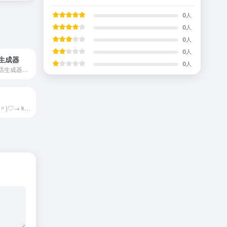
0
人
0
人
0
人
0
人
生成器
0
人
在线制作微信对话生成器和支付宝转账，可以生成微信转账、支付宝聊天、微信余额、微信零钱、微信红包、在线聊天等仿真截图，一款微商截图装逼神器
🔥Σ&gt;―(〃°ω°〃)♡→ kaomoji 顏文字百科全書，提供豐富的顏文字庫，幫你通過分類、標籤或者搜索輕鬆找到合適的顏文字。我們收錄了最火最新最可愛的顏文字，有可愛、開心、哭、害羞、加油、無奈、賣萌、皺眉、iphone等等各種顏文字表情，提供一鍵複製粘貼，方便快捷。