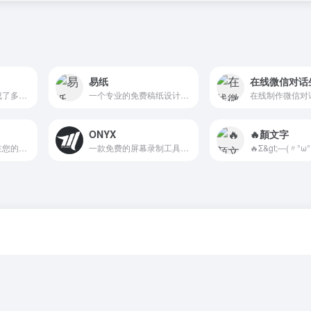
易纸
在线微信对话
在线工具是一个集成了多种实用工具的网站，帮助用户解决各种问题和提高工作效率。
一个专业的免费稿纸设计与下载平台，支持在线自定义多种稿纸类型，包括方格纸、竖线纸、毛笔字帖、作文纸、音乐稿纸、英语稿纸、田字格、Cornell笔记、课程表等。无需注册，稿纸模板丰富，支持高清打印和多种尺寸，满足学生、教师、书法爱好者等不同用户的需求。
ONYX
🔥顏文字
打开任何文件，就在您的浏览器中！
一款免费的屏幕录制工具，支持高清视频录制、立体音频捕捉和本地存储。