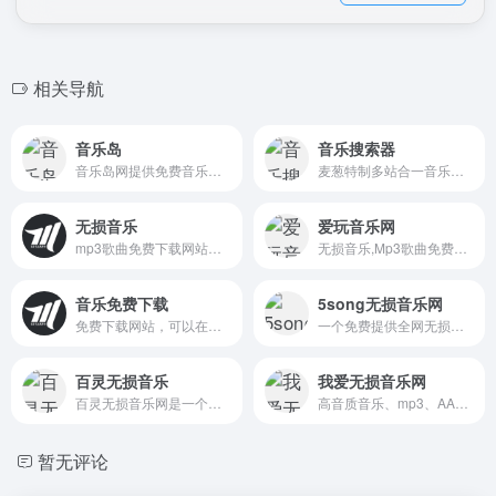
相关导航
音乐岛
音乐搜索器
音乐岛网提供免费音乐下载，歌曲下载。是全网最新最全的无损音乐免费下载和mp3歌曲免费下载的无损音乐网站，致力于做全网最好的无损音乐免费下载网站。
麦葱特制多站合一音乐搜索解决方案，可搜索试听网易云音乐、QQ音乐、酷狗音乐、酷我音乐、虾米音乐、百度音乐、一听音乐、咪咕音乐、荔枝FM、蜻蜓FM、喜马拉雅FM、全民K歌、5sing原创翻唱音乐。
无损音乐
爱玩音乐网
mp3歌曲免费下载网站，可以在线免费全网音乐免费下载,无损音乐下载。包含抖音歌曲、欧美歌曲、港台歌曲、车载DJ音乐、经典老歌等。曲库完整，每日更新，是一个音乐爱好者的资源分享的歌曲下载网站。
无损音乐,Mp3歌曲免费下载,免费音乐网,歌词下载
音乐免费下载
5song无损音乐网
免费下载网站，可以在线免费全网音乐免费下载,无损音乐下载。包含抖音歌曲、欧美歌曲、港台歌曲、车载DJ音乐、经典老歌等。曲库完整，每日更新，是一个音乐爱好者的资源分享的歌曲下载网站。
一个免费提供全网无损音乐及mp3歌曲免费下载网站,为广大音乐爱好者提供音乐资源分享平台。
百灵无损音乐
我爱无损音乐网
百灵无损音乐网是一个无损音乐下载，无损音乐免费下载,mp3音乐免费音乐下载的网站,抖音热门音乐下载，为广大音乐爱好者和抖音创作者提供免费音乐素材交流分享的平台。
高音质音乐、mp3、AAC、iTunes Plus AAC M4A、APE、WAV、FLAC的分享下载
暂无评论