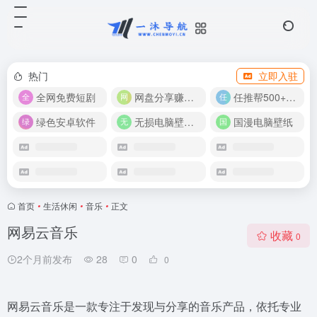
热门
立即入驻
全网免费短剧
网盘分享赚奖金！
任推帮500+推广项目！
绿色安卓软件
无损电脑壁纸合集
国漫电脑壁纸
首页
•
生活休闲
•
音乐
•
正文
网易云音乐
收藏
0
2个月前发布
28
0
0
网易云音乐是一款专注于发现与分享的音乐产品，依托专业