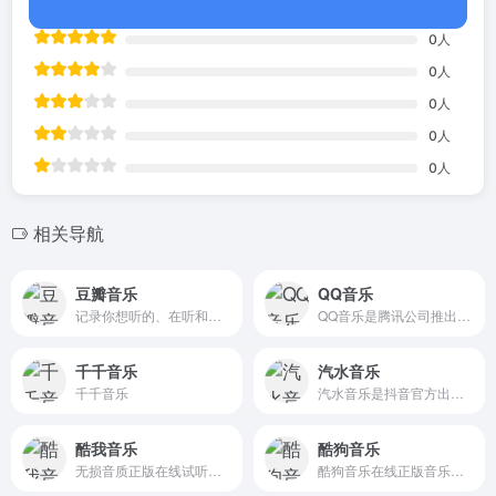
0
人
0
人
0
人
0
人
0
人
相关导航
豆瓣音乐
QQ音乐
记录你想听的、在听和听过的唱片，顺便打分、添加标签及个人附注、写评论。根据你的口味，豆瓣会推荐适合的唱片给你。
QQ音乐是腾讯公司推出的一款网络音乐服务产品，海量音乐在线试听、新歌热歌在线首发、歌词翻译、手机铃声下载、高品质无损音乐试听、海量无损曲库、正版音乐下载、空间背景音乐设置、MV观看等，是互联网音乐播放和下载的优选。
千千音乐
汽水音乐
千千音乐
汽水音乐是抖音官方出品的一款音乐app，可以帮你发现更多好音乐。汽水音乐APP产品拥有千万量级曲库，支持海量音乐随心听，同时具备个性化推荐、分类电台、特色榜单等功能，汽水音乐官网帮助你发现小众好音乐拒绝千篇一律 。用户还可以同步抖音音乐收藏，彰显个人音乐品味，下次听歌更方便。
酷我音乐
酷狗音乐
无损音质正版在线试听网站，酷我音乐为您提供高品质音乐，无损音乐下载，拥有各类音乐榜单，快捷的新歌速递，完善的主题电台，个性化的歌曲推荐，高品质音乐在线听，好音质，用酷我。
酷狗音乐在线正版音乐网站，为您提供酷狗音乐播放器下载 、在线音乐试听下载，提供听书、长音频、频道、听小说和MV播放服务。酷狗音乐，就是歌多！小说相声也很多！场景音乐也很多！