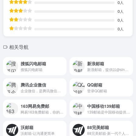
0
人
0
人
0
人
0
人
相关导航
搜狐闪电邮箱
新浪邮箱
搜狐闪电邮箱
新浪邮箱，提供以@sina.com和@sina.cn为后缀的免费邮箱。2G超大附件和50M普通附件，容量5G至无限大，整合新浪微博应用，支持客户端收发，更加安全，更少垃圾邮件。
腾讯企业微信
QQ邮箱
企业微信，是腾讯微信团队为企业打造的专业办公管理工具。与微信一致的沟通体验，丰富免费的OA应用，并与微信消息、小程序、微信支付等互通，助力企业高效办公和管理。全面安全保障，国际权威认证，银行级别加密水平，保障企业数据安全。
登录QQ邮箱
163网易免费邮
中国移动139邮箱
网易163免费邮箱，你的专业电子邮局，注册用户数超10亿，专业稳定安全。网易邮箱官方App“邮箱大师”帮您高效处理邮件，支持所有邮箱，并可在手机、Windows和Mac上多端协同使用。
139邮箱是中国移动提供的电子邮件业务，以手机号@139.com作为邮箱地址，来邮短信及时提醒,同时提供WEB、WAP、短彩信、APP等多种方式，随时随地收发邮件
沃邮箱
88完美邮箱
沃邮箱-让沟通更简单
88完美邮箱-新一代个人免费邮箱-完美邮箱让沟通更正式更完美