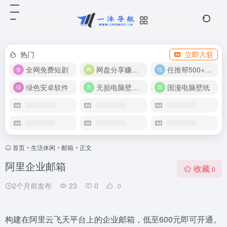
热门
立即入驻
全网免费短剧
网盘分享赚奖金！
任推帮500+推广项目！
绿色安卓软件
无损电脑壁纸合集
国漫电脑壁纸
首页
•
生活休闲
•
邮箱
•
正文
阿里企业邮箱
收藏
0
2个月前发布
23
0
0
构建在阿里云飞天平台上的企业邮箱，低至600元即可开通。