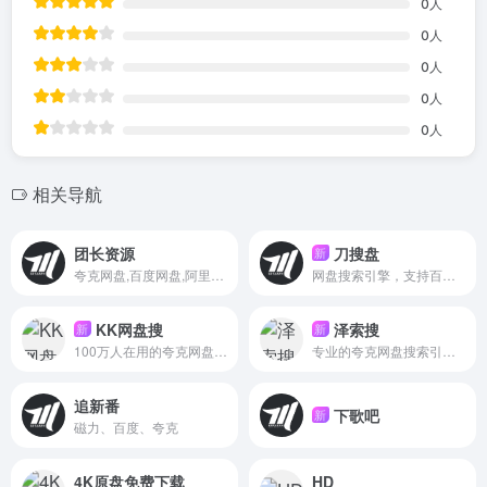
0
人
0
人
0
人
0
人
0
人
相关导航
团长资源
刀搜盘
新
夸克网盘,百度网盘,阿里网盘,迅雷网盘,UC网盘
网盘搜索引擎，支持百度网盘、夸克等主流网盘资源搜索，快速找学习资料、影视资源和软件工具，每日更新百万级资源链接，安全可靠第三方网盘资源搜索平台。
KK网盘搜
泽索搜
新
新
100万人在用的夸克网盘资源搜索引擎，收录海量考研/考公/考级学习资料、幼小初高辅导资料、付费网课、软件工具、电子书籍、编程教程、考试题库、蓝光高清影片资源、动漫综艺、无损音乐、复习资料、图片素材与热门游戏资源，更新快、资源全、免费无广告，轻松找到你想要的网盘资源。
专业的夸克网盘搜索引擎，全网千万级的网盘资源每日更新，短剧，包括考研,电影,动漫,视频,图书,软件,文档,音乐,等优质网盘资源，是您工作、学习、娱乐的万能网盘搜索神器。
追新番
下歌吧
新
磁力、百度、夸克
4K原盘免费下载
HD