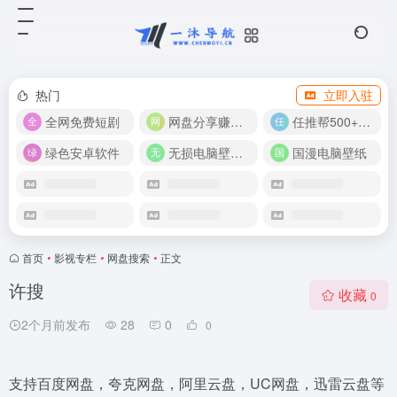
热门
立即入驻
全网免费短剧
网盘分享赚奖金！
任推帮500+推广项目！
绿色安卓软件
无损电脑壁纸合集
国漫电脑壁纸
首页
•
影视专栏
•
网盘搜索
•
正文
许搜
收藏
0
2个月前发布
28
0
0
支持百度网盘，夸克网盘，阿里云盘，UC网盘，迅雷云盘等