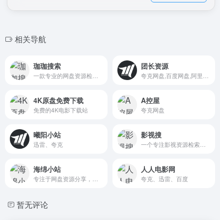
相关导航
珈珈搜索
团长资源
一款专业的网盘资源检索平台，支持百度网盘、阿里云盘、夸克网盘等主流网盘索引搜索，帮助您快速找到学习资料、办公文档、电子书、教程课件等各类网络公开资源。
夸克网盘,百度网盘,阿里网盘,迅雷网盘,UC网盘
4K原盘免费下载
A控屋
免费的4K电影下载站
夸克网盘
曦阳小站
影视搜
迅雷、夸克
一个专注影视资源检索的网盘搜索引擎，提供电影、电视剧、综艺、动漫等资源搜索服务，实时聚合最新影视网盘分享信息，帮助用户快速查找所需影视内容。
海绵小站
人人电影网
专注于网盘资源分享，想要免费下载最新的电影、电视剧、音乐、书籍、动漫、综艺等资源吗？海绵小站为您提供丰富的资源下载，高清4K资源，赶快加入我们，畅享资源世界！
夸克、迅雷、百度
暂无评论