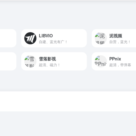
LIBVIO
泥视频
自建、蓝光有广！
自营，蓝光！
雪落影视
PPnix
超清、磁力！
超清，带弹幕