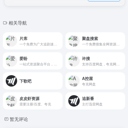
相关导航
片库
聚盘搜索
一个免费为广大追剧迷提供在线播放的影视站，涵盖大量免费的VIP电视剧资源、最新上映大片、好看的综艺节目及动漫视频，是一个播放速度快，资源多的免费影视网站
一个免费搜集全网资源搜索引擎，电影、电视剧、短剧、动漫、音乐、游戏、软件等行业知识资料资源，提供百度/夸克等主流免费链接直接取下载。
爱盼
许搜
一站式资源聚合平台，集网盘搜索、在线音乐、每日电影推荐、TV直播、TVBox、休闲游戏和直播电台于一体。支持百度网盘、阿里云盘、夸克网盘多源搜索，资源检索和常用入口统一管理。
支持百度网盘，夸克网盘，阿里云盘，UC网盘，迅雷云盘等搜索服务，是您工作、学习、娱乐的网盘搜索神器。
A控屋
下歌吧
夸克网盘
皮皮虾资源
追新番
需要注册/百度、夸克
主打迅雷网盘
暂无评论