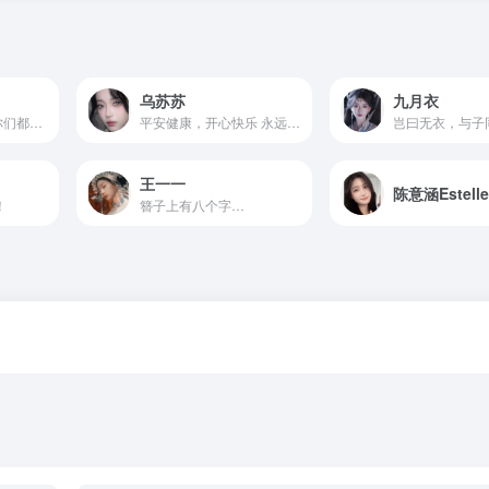
乌苏苏
九月衣
被你们喜欢和喜欢你们都好幸福！
平安健康，开心快乐 永远钟爱中式古典美学。
岂曰无衣，与子
王一一
陈意涵Estell
！
簪子上有八个字…