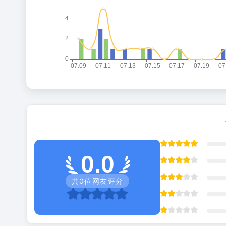
0.0
共
0
位网友评分