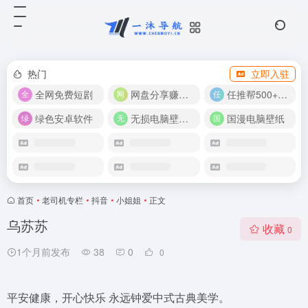
热门
立即入驻
全网免费短剧
网盘分享赚奖金！
任推帮500+推广项目！
绿色安卓软件
无损电脑壁纸合集
国漫电脑壁纸
首页
•
老司机专栏
•
抖音
•
小姐姐
•
正文
乌苏苏
收藏
0
1个月前发布
38
0
0
平安健康，开心快乐 永远钟爱中式古典美学。