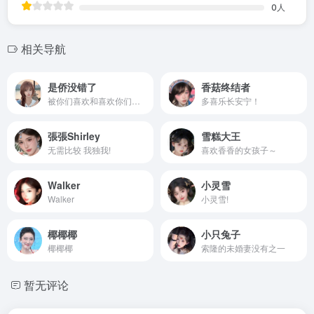
0
人
相关导航
是侨没错了
香菇终结者
被你们喜欢和喜欢你们都好幸福！
多喜乐长安宁！
張張Shirley
雪糕大王
无需比较 我独我!
喜欢香香的女孩子～
Walker
小灵雪
Walker
小灵雪!
椰椰椰
小只兔子
椰椰椰
索隆的未婚妻没有之一
暂无评论