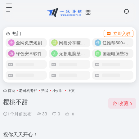
热门
立即入驻
全网免费短剧
网盘分享赚奖金！
任推帮500+推广项目！
绿色安卓软件
无损电脑壁纸合集
国漫电脑壁纸
首页
•
老司机专栏
•
抖音
•
小姐姐
•
正文
樱桃不甜
收藏
0
1个月前发布
33
0
0
祝你天天开心！