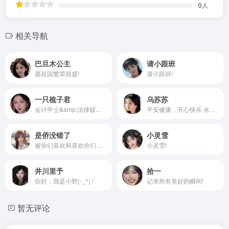
0
人
相关导航
巴旦木公主
请小跟班
愿祖国繁荣昌盛!
请小跟班!
一只梳子君
乌苏苏
会计学士&amp;法律硕士 请多指教！
平安健康，开心快乐 永远钟爱中式古典美学。
是侨没错了
小灵雪
被你们喜欢和喜欢你们都好幸福！
小灵雪!
井川里予
拾一
你好，我是小野(-_^) !
记录所有美好的瞬间!
暂无评论