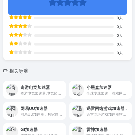
0
人
0
人
0
人
0
人
0
人
相关导航
奇游电竞加速器
小黑盒加速器
奇游电竞加速器,电竞级网络加速,超低延迟/秒级响应/拒绝丢包,完美加速绝地求生、gta5、csgo、彩虹六号、战地5等游戏,新游热游第一时间加速支持,24小时响应玩家需求,SLA旗舰保障,省心畅玩全服。
全球专线加速，游戏网络专家
网易UU加速器
迅雷网络游戏加速器下载
网易UU加速器，独家自研多项黑科技，提供“不止快，还很稳”的加速服务！为游戏玩家解决延迟、掉线、卡机，高ping等网络问题，有效提升网络稳定性，极致降低延迟。还提供UU云存档功能，解决steam等平台存档异地同步失败、上传失败等问题，一键备份、一键保存，操作方便。还能在UU存档市集中，与更多用户分享及下载存档，交流游戏进度。
迅雷网络游戏加速器软件,推荐新人免费下载,迅雷自研加速协议,凭借多年在网络技术领域的深厚积累,不仅采用智能路由算法,自动选择最优路径,大幅度降低网络游戏中的延迟,提升数据传输效率,更支持游戏代理功能，加速游戏连接，为网络游戏玩家解决延迟、掉线、卡机、高ping等网络问题..
GI加速器
雷神加速器