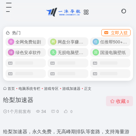
热门
立即入驻
全网免费短剧
网盘分享赚奖金！
任推帮500+推广项目！
绿色安卓软件
无损电脑壁纸合集
国漫电脑壁纸
首页
•
电脑系统专栏
•
游戏专区
•
游戏加速器
•
正文
给梨加速器
收藏
0
1个月前发布
34
0
0
给梨加速器，永久免费，无高峰期排队等套路，支持海量游