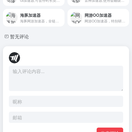
GI加速器,可暂停时长类加速器超高性价比,高级网络专线/动态补包/多线防掉，助力弱网环境优化；超多定制游戏工具,新游热游极速支持加速,一键轻松畅玩。
雷神加速器,使用金融级内网传输专线,玩家用户使用按分钟计费,不用可随时暂停时间,买一次相当于长久使用,雷神游戏加速器好用且贴心,玩家/网吧必选!一键下载畅玩!
海豚加速器
网游OO加速器
海豚网游加速器，全链路加速，毫秒级QoS传输保障！至臻加速绝地求生、Apex英雄、无畏契约等国内外热门游戏，一键将服务器搬至家里！支持千款游戏，24小时同步覆盖新游！完美解决用户高延迟、掉线丢包、无法登录、连接错误等问题。
网游OO加速器，特别研发多项黑科技，提供“不止于速度，更致力于稳定”的加速服务。它能够有效地解决游戏玩家面临的各种网络问题，如延迟、掉线、卡机和高ping等。这种解决方案旨在提高网络稳定性，降低延迟。
暂无评论