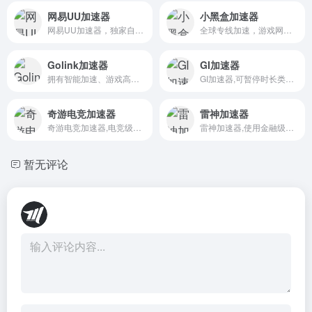
网易UU加速器
小黑盒加速器
网易UU加速器，独家自研多项黑科技，提供“不止快，还很稳”的加速服务！为游戏玩家解决延迟、掉线、卡机，高ping等网络问题，有效提升网络稳定性，极致降低延迟。还提供UU云存档功能，解决steam等平台存档异地同步失败、上传失败等问题，一键备份、一键保存，操作方便。还能在UU存档市集中，与更多用户分享及下载存档，交流游戏进度。
全球专线加速，游戏网络专家
Golink加速器
GI加速器
拥有智能加速、游戏高速下载技术,解决游戏登录不上,高延迟,掉线等问题,一款让你轻松畅畅玩绝地求生、APEX英雄的加速器。
GI加速器,可暂停时长类加速器超高性价比,高级网络专线/动态补包/多线防掉，助力弱网环境优化；超多定制游戏工具,新游热游极速支持加速,一键轻松畅玩。
奇游电竞加速器
雷神加速器
奇游电竞加速器,电竞级网络加速,超低延迟/秒级响应/拒绝丢包,完美加速绝地求生、gta5、csgo、彩虹六号、战地5等游戏,新游热游第一时间加速支持,24小时响应玩家需求,SLA旗舰保障,省心畅玩全服。
雷神加速器,使用金融级内网传输专线,玩家用户使用按分钟计费,不用可随时暂停时间,买一次相当于长久使用,雷神游戏加速器好用且贴心,玩家/网吧必选!一键下载畅玩!
暂无评论