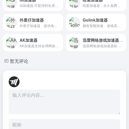
GI加速器,可暂停时长类加速器超高性价比,高级网络专线/动态补包/多线防掉，助力弱网环境优化；超多定制游戏工具,新游热游极速支持加速,一键轻松畅玩。
给梨加速器，永久免费，无高峰期排队等套路，支持海量游戏加速，为游戏玩家解决延迟、掉线、卡顿、高ping等网络问题，极大提升网络稳定性和游戏体验。用给梨，真给力。
外星仔加速器
Golink加速器
外星仔加速器，提供免费游戏加速服务，适用全部游戏。网络专线丰富，有效解决高 ping、掉线、卡死等网络问题，极大提升网络稳定性，大幅降低延迟。
拥有智能加速、游戏高速下载技术,解决游戏登录不上,高延迟,掉线等问题,一款让你轻松畅畅玩绝地求生、APEX英雄的加速器。
AK加速器
迅雷网络游戏加速器下载
AK加速器支持全球网游加速,支持吃鸡,绝地求生,PUBG,GTA5,逃离塔科夫,Apex英雄,LOL,喋血复仇,战地2042,新世界,使命召唤,暗黑2,彩虹六号,战国无双5,COD,使命召唤,星际战甲,战争雷霆等网游,解决游戏玩家延迟,掉线,丢包,连接错误等问题。
迅雷网络游戏加速器软件,推荐新人免费下载,迅雷自研加速协议,凭借多年在网络技术领域的深厚积累,不仅采用智能路由算法,自动选择最优路径,大幅度降低网络游戏中的延迟,提升数据传输效率,更支持游戏代理功能，加速游戏连接，为网络游戏玩家解决延迟、掉线、卡机、高ping等网络问题..
暂无评论