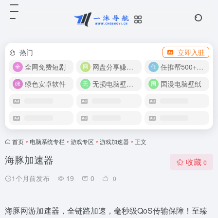
热门
立即入驻
全网免费短剧
网盘分享赚奖金！
任推帮500+推广项目！
绿色安卓软件
无损电脑壁纸合集
国漫电脑壁纸
首页
•
电脑系统专栏
•
游戏专区
•
游戏加速器
•
正文
海豚加速器
收藏
0
1个月前发布
19
0
0
海豚网游加速器，全链路加速，毫秒级QoS传输保障！至臻