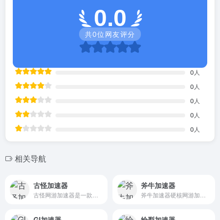
0.0
共
0
位网友评分
0
人
0
人
0
人
0
人
0
人
相关导航
古怪加速器
斧牛加速器
古怪网游加速器是一款能免费试用的网游加速器，可以有效解决玩家在网游中遇到的延时过高、登录困难、容易掉线等问题！
斧牛加速器硬核网游加速科技,全球智连网络,领先的QoS技术保障!致力为魔兽、绝地求生、steam、英雄联盟、dnf、原神、暗黑4、使命召唤、剑灵、GAT等,告别登录不了、延迟高、卡顿、丢包等网络问题。
GI加速器
给梨加速器