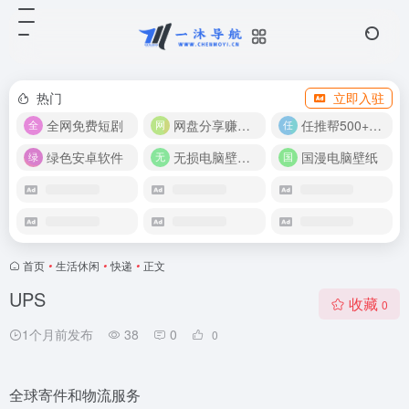
热门
立即入驻
全网免费短剧
网盘分享赚奖金！
任推帮500+推广项目！
绿色安卓软件
无损电脑壁纸合集
国漫电脑壁纸
首页
•
生活休闲
•
快递
•
正文
UPS
收藏
0
1个月前发布
38
0
0
全球寄件和物流服务