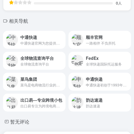
0
人
相关导航
中通快递
顺丰官网
中通快递官网为您提供中通快递单号(运单)跟踪查询,投诉电话查询,运费报价查询,中通营业网点查询,在线下单(寄件)等服务,汽车物流,入厂物流,售后物流,全国统一客服热线：95311
一路相伴 不负所托
全球物流查询平台
FedEx
全球物流查询平台
全球快递国际托运服务
菜鸟集团
申通快递
菜鸟是电商物流行业的全球领导者，全球最大的跨境电子商务物流提供商，也是中国顶尖的电商综合供应链提供商。凭借出色的“电商和科技”基因，构建了一张全球智慧物流网络，通过不断创新解决方案，满足高速增长的复杂电商物流需求。
申通快递初创于1993年，是中国率先成立的民营快递公司， 开快递加盟制先河，同时也是国家5A级物流企业、全国工商联2024中国民营企业500强、《财富》中国500强，A股上市企业。公司秉承“正道经营、长期主义”的发展理念，坚定“打造中国体验领先的经济型快递”战略目标，持续引领中国快递物流业改革、创新、发展。申通快递继续秉承“用心服务，成就你我”的企业理念，持续推进“三年百亿”产能提升计划，加强基础设施建设。作为全站上云的快递企业，公司将进一步深化数智化运营，精细化管理，改善时效及服务质量，推动全链路降本增效，以科技和人才为推动力，全力提升中国快递业特别是经济型快递的服务能力和水平。
出口易—专业跨境小包
韵达速递
出口易专注为跨境电商卖家提供海外仓一件代发,国际头程,直发专线小包等跨境物流服务,解决订单管理,库存管理,本地发货,订单跟踪,售后服务等难题,致力于打造最值得信赖的跨境电商全程物流解决方案提供商
韵达速递
暂无评论