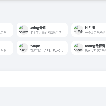
5sing音乐
HiFiNi
一款免费试听的在线音乐播放器，我们还提供高品质Mp3、FLAC、WAV等格式下载。
汇集了大量的网络歌手的原创音乐歌曲及翻唱歌曲，提供大量歌曲的伴奏以及歌词免费下载，将喜爱的音乐或者歌曲作为手机彩铃下载
23ape
5song无损
在线听歌、热门歌曲与歌单推荐
百度网盘、APE、FLAC音乐下载，WAV无损音乐，精选各种汽车车载音乐，高品质无损音乐下载！百度盘分享互联网精品！