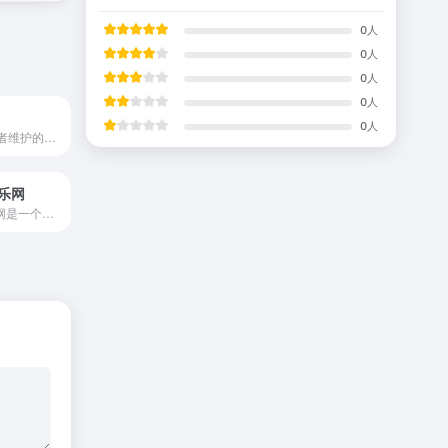
0
人
0
人
0
人
0
人
0
人
一个由音乐爱好者维护的音乐分享平台。在这里，您可以​​探索、聆听、分享并交流​​全球多元音乐。本站永久免费，不开放用户充值（签到有大量金币完全够用）。
音乐网
5song无损音乐网是一个免费提供全网无损音乐及mp3歌曲免费下载网站,为广大音乐爱好者提供音乐资源分享平台。