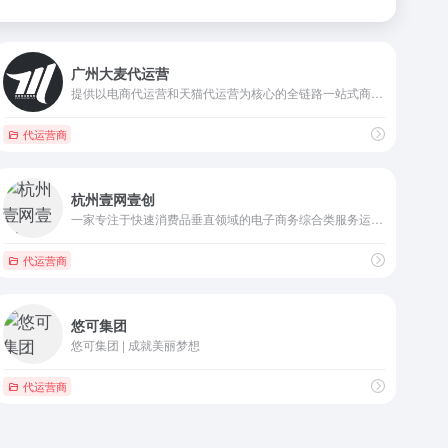
广州大麦代运营
提供以电商代运营和天猫代运营为核心的全链路一站式商业解决方案，含电商运营、电商推广、数据服务、电商直播、内容营销、客服服务六大服务，拥有300多名资深电商运营及优秀数据分析、AI技术应用专家团队。提供淘宝代运营,天猫代运营,天猫入驻,淘宝运营,天猫运营,京东代运营,天猫国际运营的电商代运营公司
代运营商
杭州壹网壹创
一家专注于快速消费品垂直领域的电子商务综合类服务运营商，为国内外知名快消品品牌提供全网各渠道电子商务服务，致力于成为中国服务能力名列前茅的领军服务运营商。...
代运营商
悠可集团
悠可集团 | 成就美丽梦想
代运营商