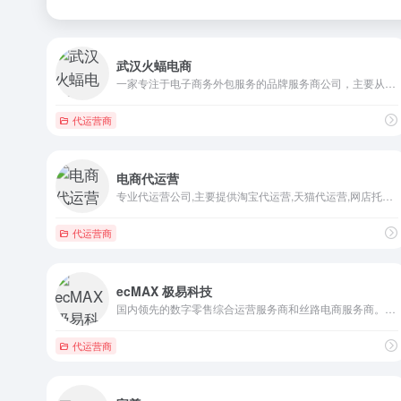
武汉火蝠电商
一家专注于电子商务外包服务的品牌服务商公司，主要从事：店铺代运营、淘宝代运营、天猫代运营、网店代运营、杭州代运营、网店托管、拼多多代运营、京东代运营、直通车推广、电商代运营、淘宝美工外包、新媒体运营等
代运营商
电商代运营
专业代运营公司,主要提供淘宝代运营,天猫代运营,网店托管,网店代运营,客服外包等服务，一站式专业代运营服务，电商代运营就找汉聪网。
代运营商
ecMAX 极易科技
国内领先的数字零售综合运营服务商和丝路电商服务商。公司借助跨境电商和全球数字贸易新格局，以数智化运营和全域行业解决方案，协助全球具有成长潜力的卓越品牌落地中国市场，并促进中国供应链和中国品牌走向全球。
代运营商