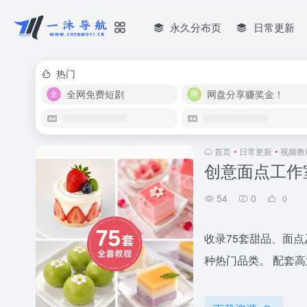
永久分布页
日常更新
热门
全网免费短剧
网盘分享赚奖金！
首页
•
日常更新
•
视频教
创意面点工作
54
0
0
收录75套甜品、面
种热门品类。 配套