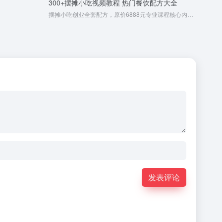
300+摆摊小吃视频教程 热门餐饮配方大全
摆摊小吃创业全套配方，原价6888元专业课程核心内容，无偿公布！300+款畅销轻食小吃配方（视频讲解）
发表评论