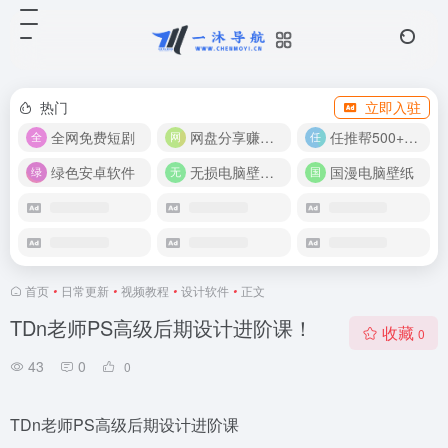
热门
立即入驻
全网免费短剧
网盘分享赚奖金！
任推帮500+推广项目！
绿色安卓软件
无损电脑壁纸合集
国漫电脑壁纸
首页
•
日常更新
•
视频教程
•
设计软件
•
正文
TDn老师PS高级后期设计进阶课！
收藏
0
43
0
0
TDn老师PS高级后期设计进阶课