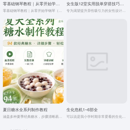
零基础钢琴教程｜从零开始学钢琴（视频课程+五线谱资料+圆梦钢琴）
女生版12堂实用脱单穿搭技巧课！
零基础钢琴教程｜从零开始学钢琴（视频课程+五线谱资料+圆梦钢琴）
专为渴望提升异性吸引力的女性设计，将穿搭技巧与心理学结合，覆盖约会、职场、聚会等高频场景。课程从色彩搭配到配饰心机，甚至发型与动作细节，层层拆解如何通过外在形象激发好感，助你从“普通女孩”进阶为“心动女神”
夏日糖水全系列制作教程
生化危机1~6部全
涵盖多种夏季经典糖水，步骤清晰易上手 从基础到进阶，在家也能轻松做出清爽甜品 一套学会，整个夏天都不重样
可以说是我小学时期非常爱看的生化片了，加特林打丧尸！