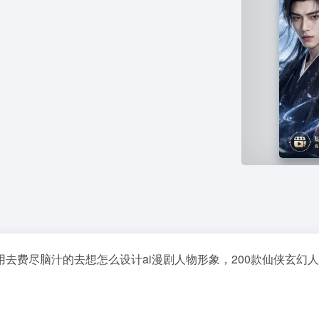
去费尽脑汁的去想怎么设计ai漫剧人物形象，200款仙侠玄幻