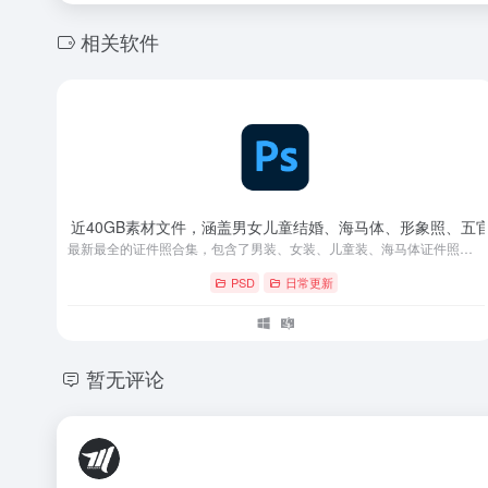
相关软件
素材合集，近40GB素材文件，涵盖男女儿童结婚、海马体、形象照、五
最新最全的证件照合集，包含了男装、女装、儿童装、海马体证件照、结婚照、形象照、男童、女童，五官、笔刷素材都含有 专门为证件照打包的合集，这一套完全够用，这一份是很经典的证件照素材合集，在网上也是流传很久，影楼修图简直无敌。
PSD
日常更新
暂无评论