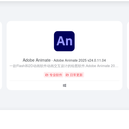
官全套素材
Adobe Animate
- 最新版
- Adobe Animate 2025 v24.0.11.04
一款Flash和2D动画软件动画交互设计的绘图软件.Adobe Animate 2025中文破解版加入HTML5创作工具,为网页开发者提供适应最新网页的图片,动画,音视频等素材文件支持.Animate中文版支持HTML5Canvas,WebGL,并且能通过可扩展架构支持SVG在内任何动画格式
专业软件
日常更新