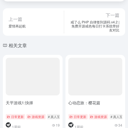
下一篇
上一篇
戒了么 PHP 自律签到源码 v4.2 |
爱情再起航
免费开源戒色每日打卡系统带好
友对比
相关文章
天平游戏1:抉择
心动恋旅：樱花篇
日常更新
游戏资源
# 真人互动影游
日常更新
游戏资源
# 真人互动
19
34
1周前
1周前