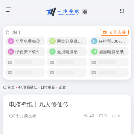
热门
立即入驻
全网免费短剧
网盘分享赚奖金！
任推帮500+推广项目！
绿色安卓软件
无损电脑壁纸合集
国漫电脑壁纸
首页
•
4K电脑壁纸
•
日常更新
•
正文
电脑壁纸丨凡人修仙传
2个月前发布
40
0
0